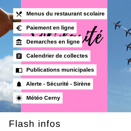
local_dining
Menus du restaurant scolaire
euro_symbol
Paiement en ligne
account_balance
Demarches en ligne
assignment
Calendrier de collectes
import_contacts
Publications municipales
notifications
Alerte - Sécurité - Sirène
wb_sunny
Météo Cerny
Flash infos