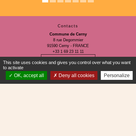
Contacts
Commune de Cerny
8 rue Degommier
91590 Cerny - FRANCE
+33 1 69 23 11 11
Contact par formulaire
This site uses cookies and gives you control over what you want
to activate
OK, accept all
Deny all cookies
Personalize
Mentions légales
-
Politique de confidentialité
-
Accessibilité
-
Plan du site
-
Gestion des cookies