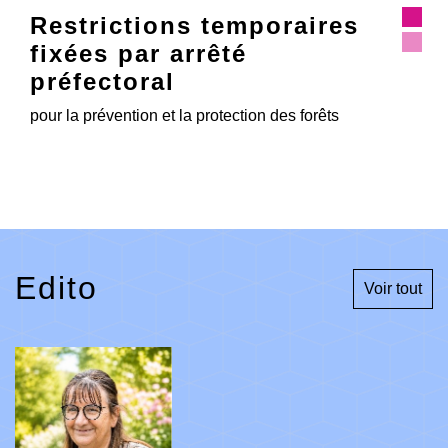
aires
La mairie de CERNY est
équipée de PanneauPocke
Application d’informations et d’alertes
 forêts
Edito
Voir tout