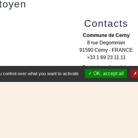
itoyen
Contacts
Commune de Cerny
8 rue Degommier
91590 Cerny - FRANCE
+33 1 69 23 11 11
Contact par formulaire
 control over what you want to activate
OK, accept all
entions légales
-
Politique de confidentialité
-
Accessibilité
-