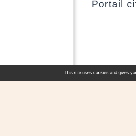
Portail c
This site uses cookies and gives you
M