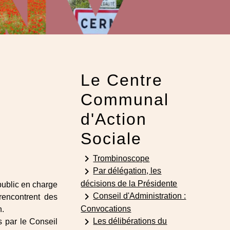
Le Centre
Communal
d'Action
Sociale
keyboard_arrow_right
Trombinoscope
keyboard_arrow_right
Par délégation, les
décisions de la Présidente
ublic en charge
keyboard_arrow_right
Conseil d'Administration :
rencontrent des
Convocations
n.
keyboard_arrow_right
Les délibérations du
 par le Conseil