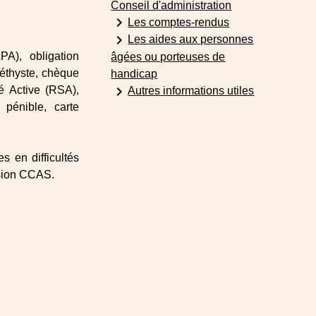
Conseil d'administration
keyboard_arrow_right
Les comptes-rendus
keyboard_arrow_right
Les aides aux personnes
PA), obligation
âgées ou porteuses de
méthyste, chèque
handicap
keyboard_arrow_right
é Active (RSA),
Autres informations utiles
pénible, carte
s en difficultés
ssion CCAS.