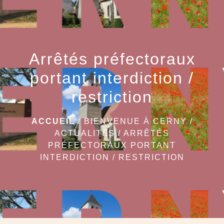
Arrêtés préfectoraux
portant interdiction /
restriction
ACCUEIL
/
BIENVENUE À CERNY
/
ACTUALITÉS
/
ARRÊTÉS
PRÉFECTORAUX PORTANT
INTERDICTION / RESTRICTION