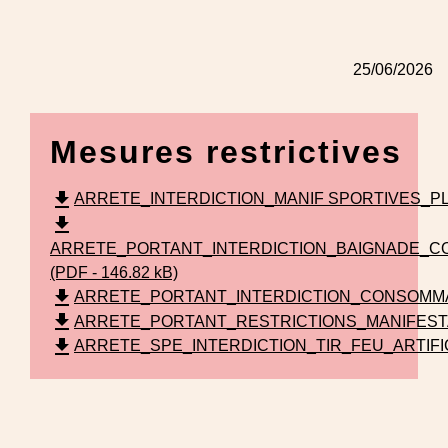
25/06/2026
Mesures restrictives
file_download
ARRETE_INTERDICTION_MANIF SPORTIVES_PLEIN 
file_download
ARRETE_PORTANT_INTERDICTION_BAIGNADE_C
(PDF - 146.82 kB)
file_download
ARRETE_PORTANT_INTERDICTION_CONSOMMATIO
file_download
ARRETE_PORTANT_RESTRICTIONS_MANIFESTATI
file_download
ARRETE_SPE_INTERDICTION_TIR_FEU_ARTIFICE_2